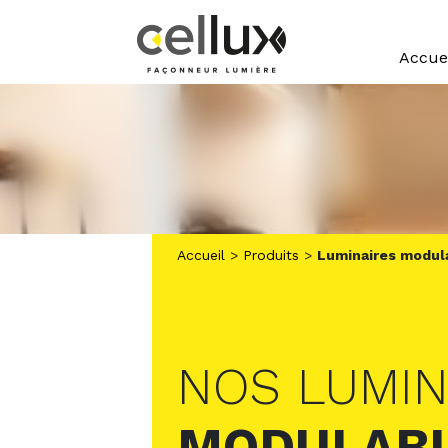
Panneau de gestion des cookies
Accue
Accueil
>
Produits
>
Luminaires modul
NOS LUMIN
MODULAB