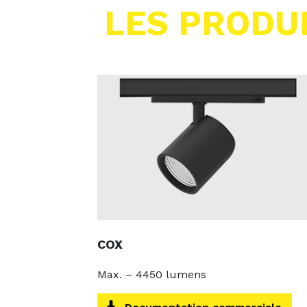
LES PRODU
COX
Max. – 4450 lumens